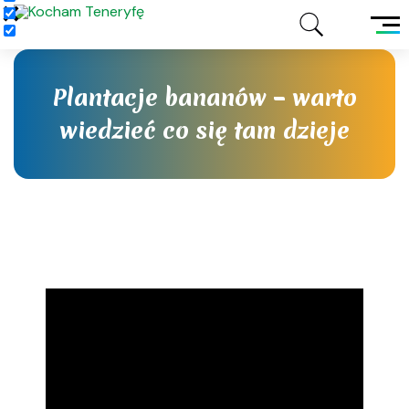
Plantacje bananów – warto
wiedzieć co się tam dzieje